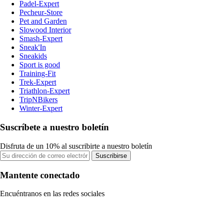
Padel-Expert
Pecheur-Store
Pet and Garden
Slowood Interior
Smash-Expert
Sneak'In
Sneakids
Sport is good
Training-Fit
Trek-Expert
Triathlon-Expert
TripNBikers
Winter-Expert
Suscríbete a nuestro boletín
Disfruta de un 10% al suscribirte a nuestro boletín
Suscribirse
Mantente conectado
Encuéntranos en las redes sociales