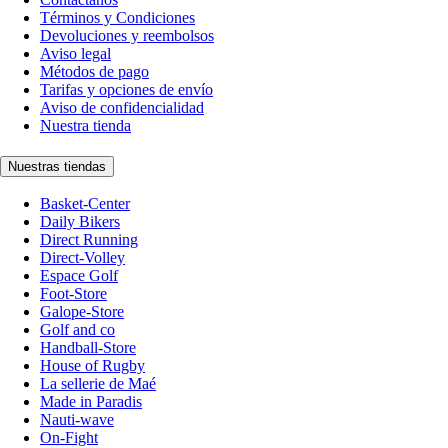
Términos y Condiciones
Devoluciones y reembolsos
Aviso legal
Métodos de pago
Tarifas y opciones de envío
Aviso de confidencialidad
Nuestra tienda
Nuestras tiendas
Basket-Center
Daily Bikers
Direct Running
Direct-Volley
Espace Golf
Foot-Store
Galope-Store
Golf and co
Handball-Store
House of Rugby
La sellerie de Maé
Made in Paradis
Nauti-wave
On-Fight