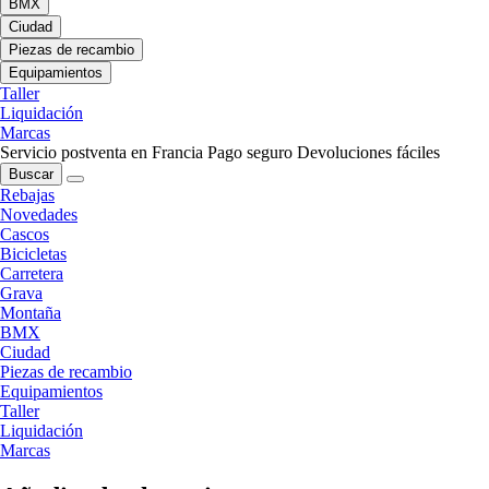
BMX
Ciudad
Piezas de recambio
Equipamientos
Taller
Liquidación
Marcas
Servicio postventa en Francia
Pago seguro
Devoluciones fáciles
Buscar
Rebajas
Novedades
Cascos
Bicicletas
Carretera
Grava
Montaña
BMX
Ciudad
Piezas de recambio
Equipamientos
Taller
Liquidación
Marcas