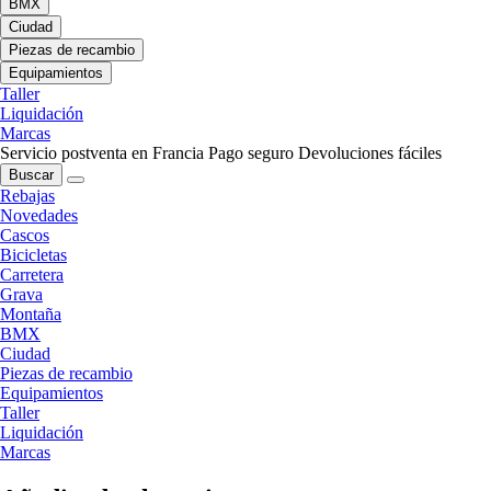
BMX
Ciudad
Piezas de recambio
Equipamientos
Taller
Liquidación
Marcas
Servicio postventa en Francia
Pago seguro
Devoluciones fáciles
Buscar
Rebajas
Novedades
Cascos
Bicicletas
Carretera
Grava
Montaña
BMX
Ciudad
Piezas de recambio
Equipamientos
Taller
Liquidación
Marcas