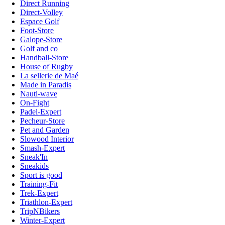
Direct Running
Direct-Volley
Espace Golf
Foot-Store
Galope-Store
Golf and co
Handball-Store
House of Rugby
La sellerie de Maé
Made in Paradis
Nauti-wave
On-Fight
Padel-Expert
Pecheur-Store
Pet and Garden
Slowood Interior
Smash-Expert
Sneak'In
Sneakids
Sport is good
Training-Fit
Trek-Expert
Triathlon-Expert
TripNBikers
Winter-Expert