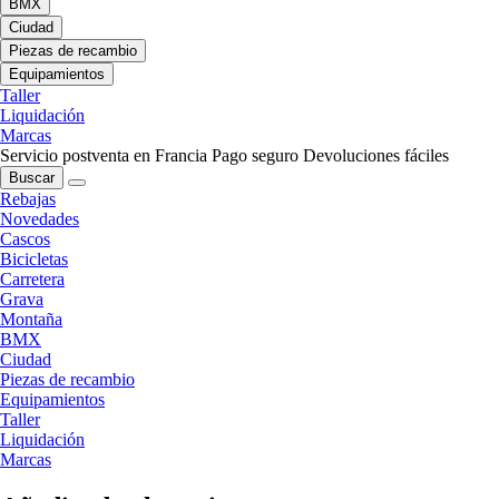
BMX
Ciudad
Piezas de recambio
Equipamientos
Taller
Liquidación
Marcas
Servicio postventa en Francia
Pago seguro
Devoluciones fáciles
Buscar
Rebajas
Novedades
Cascos
Bicicletas
Carretera
Grava
Montaña
BMX
Ciudad
Piezas de recambio
Equipamientos
Taller
Liquidación
Marcas