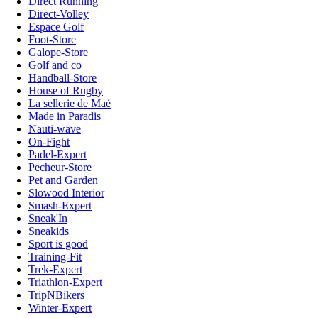
Direct Running
Direct-Volley
Espace Golf
Foot-Store
Galope-Store
Golf and co
Handball-Store
House of Rugby
La sellerie de Maé
Made in Paradis
Nauti-wave
On-Fight
Padel-Expert
Pecheur-Store
Pet and Garden
Slowood Interior
Smash-Expert
Sneak'In
Sneakids
Sport is good
Training-Fit
Trek-Expert
Triathlon-Expert
TripNBikers
Winter-Expert