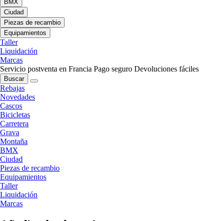
BMX
Ciudad
Piezas de recambio
Equipamientos
Taller
Liquidación
Marcas
Servicio postventa en Francia
Pago seguro
Devoluciones fáciles
Buscar
Rebajas
Novedades
Cascos
Bicicletas
Carretera
Grava
Montaña
BMX
Ciudad
Piezas de recambio
Equipamientos
Taller
Liquidación
Marcas