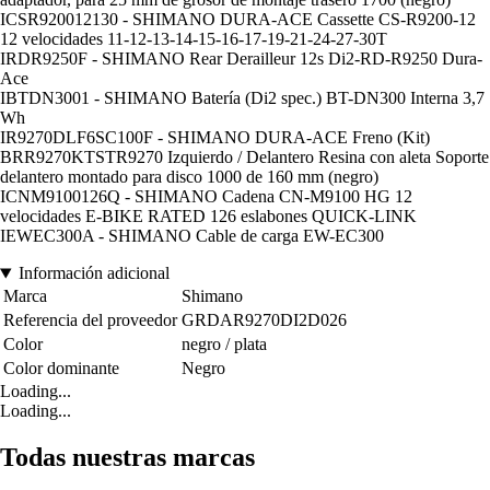
ICSR920012130 - SHIMANO DURA-ACE Cassette CS-R9200-12
12 velocidades 11-12-13-14-15-16-17-19-21-24-27-30T
IRDR9250F - SHIMANO Rear Derailleur 12s Di2-RD-R9250 Dura-
Ace
IBTDN3001 - SHIMANO Batería (Di2 spec.) BT-DN300 Interna 3,7
Wh
IR9270DLF6SC100F - SHIMANO DURA-ACE Freno (Kit)
BRR9270KTSTR9270 Izquierdo / Delantero Resina con aleta Soporte
delantero montado para disco 1000 de 160 mm (negro)
ICNM9100126Q - SHIMANO Cadena CN-M9100 HG 12
velocidades E-BIKE RATED 126 eslabones QUICK-LINK
IEWEC300A - SHIMANO Cable de carga EW-EC300
Información adicional
Marca
Shimano
Referencia del proveedor
GRDAR9270DI2D026
Color
negro / plata
Color dominante
Negro
Loading...
Loading...
Todas nuestras marcas