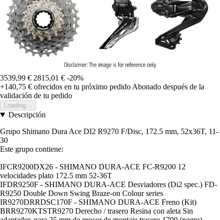
3539,99 €
2815,01 €
-20%
+140,75 €
ofrecidos en tu próximo pedido
Abonado después de la
validación de tu pedido
Loading...
Descripción
Grupo Shimano Dura Ace DI2 R9270 F/Disc, 172.5 mm, 52x36T, 11-
30
Este grupo contiene:
IFCR9200DX26 - SHIMANO DURA-ACE FC-R9200 12
velocidades plato 172.5 mm 52-36T
IFDR9250F - SHIMANO DURA-ACE Desviadores (Di2 spec.) FD-
R9250 Double Down Swing Braze-on Colour series
IR9270DRRDSC170F - SHIMANO DURA-ACE Freno (Kit)
BRR9270KTSTR9270 Derecho / trasero Resina con aleta Sin
adaptador, para 25 mm de grosor de montaje trasero 1700 (negro)