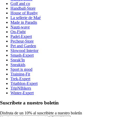
Golf and co
Handball-Store
House of Rugby
La sellerie de Maé
Made in Paradis
Nauti-wave
On-Fight
Padel-Expert
Pecheur-Store
Pet and Garden
Slowood Interior
Smash-Expert
Sneak'In
Sneakids
Sport is good
Training-Fit
Trek-Expert
Triathlon-Expert
TripNBikers
Winter-Expert
Suscríbete a nuestro boletín
Disfruta de un 10% al suscribirte a nuestro boletín