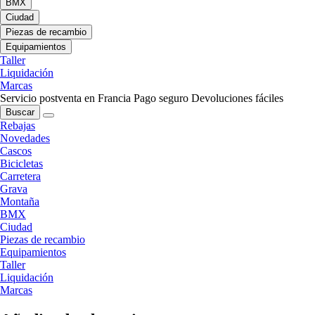
BMX
Ciudad
Piezas de recambio
Equipamientos
Taller
Liquidación
Marcas
Servicio postventa en Francia
Pago seguro
Devoluciones fáciles
Buscar
Rebajas
Novedades
Cascos
Bicicletas
Carretera
Grava
Montaña
BMX
Ciudad
Piezas de recambio
Equipamientos
Taller
Liquidación
Marcas