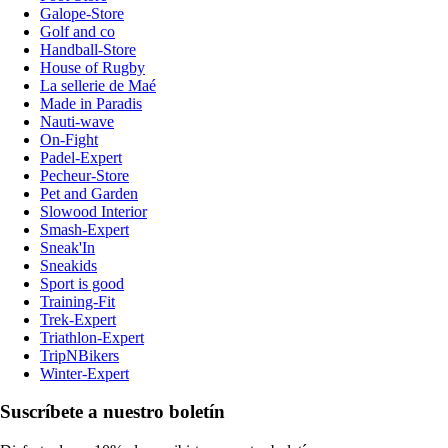
Galope-Store
Golf and co
Handball-Store
House of Rugby
La sellerie de Maé
Made in Paradis
Nauti-wave
On-Fight
Padel-Expert
Pecheur-Store
Pet and Garden
Slowood Interior
Smash-Expert
Sneak'In
Sneakids
Sport is good
Training-Fit
Trek-Expert
Triathlon-Expert
TripNBikers
Winter-Expert
Suscríbete a nuestro boletín