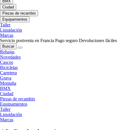
BMX
Ciudad
Piezas de recambio
Equipamientos
Taller
Liquidación
Marcas
Servicio postventa en Francia
Pago seguro
Devoluciones fáciles
Buscar
Rebajas
Novedades
Cascos
Bicicletas
Carretera
Grava
Montaña
BMX
Ciudad
Piezas de recambio
Equipamientos
Taller
Liquidación
Marcas