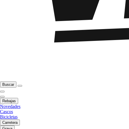
Buscar
Rebajas
Novedades
Cascos
Bicicletas
Carretera
Grava