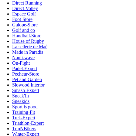
Direct Running
Direct-Volley
Espace Golf
Foot-Store
Galope-Store
Golf and co
Handball-Store
House of Rugby
La sellerie de Maé
Made in Paradis
Nauti-wave
On-Fight
Padel-Expert
Pecheur-Store
Pet and Garden
Slowood Interior
Smash-Expert
Sneak'In
Sneakids
Sport is good
Training-Fit
Trek-Expert
Triathlon-Expert
TripNBikers
Winter-Expert