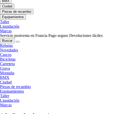
BMX
Ciudad
Piezas de recambio
Equipamientos
Taller
Liquidación
Marcas
Servicio postventa en Francia
Pago seguro
Devoluciones fáciles
Buscar
Rebajas
Novedades
Cascos
Bicicletas
Carretera
Grava
Montaña
BMX
Ciudad
Piezas de recambio
Equipamientos
Taller
Liquidación
Marcas