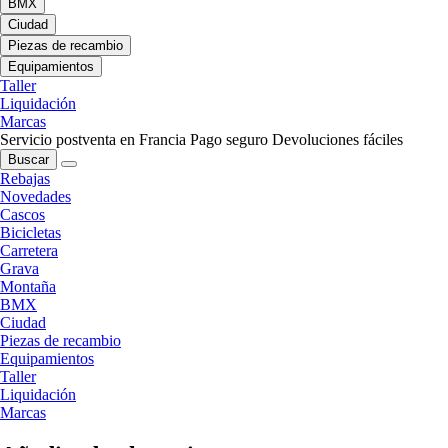
BMX
Ciudad
Piezas de recambio
Equipamientos
Taller
Liquidación
Marcas
Servicio postventa en Francia
Pago seguro
Devoluciones fáciles
Buscar
Rebajas
Novedades
Cascos
Bicicletas
Carretera
Grava
Montaña
BMX
Ciudad
Piezas de recambio
Equipamientos
Taller
Liquidación
Marcas