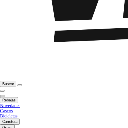
Buscar
Rebajas
Novedades
Cascos
Bicicletas
Carretera
Grava