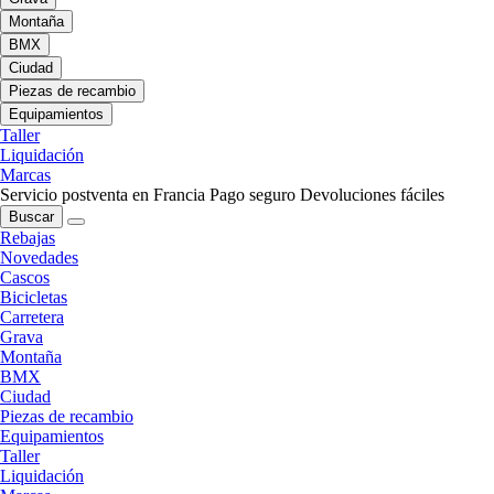
Montaña
BMX
Ciudad
Piezas de recambio
Equipamientos
Taller
Liquidación
Marcas
Servicio postventa en Francia
Pago seguro
Devoluciones fáciles
Buscar
Rebajas
Novedades
Cascos
Bicicletas
Carretera
Grava
Montaña
BMX
Ciudad
Piezas de recambio
Equipamientos
Taller
Liquidación