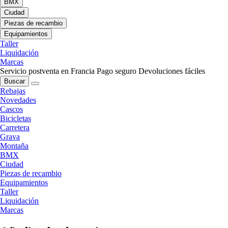
BMX
Ciudad
Piezas de recambio
Equipamientos
Taller
Liquidación
Marcas
Servicio postventa en Francia
Pago seguro
Devoluciones fáciles
Buscar
Rebajas
Novedades
Cascos
Bicicletas
Carretera
Grava
Montaña
BMX
Ciudad
Piezas de recambio
Equipamientos
Taller
Liquidación
Marcas