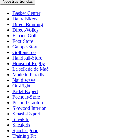
Nuestras tiendas
Basket-Center
Daily Bikers
Direct Running
Direct-Volley
Espace Golf
Foot-Store
Galope-Store
Golf and co
Handball-Store
House of Rugby
La sellerie de Maé
Made in Paradis
Nauti-wave
On-Fight
Padel-Expert
Pecheur-Store
Pet and Garden
Slowood Interior
Smash-Expert
Sneak'In
Sneakids
Sport is good
Training-Fit