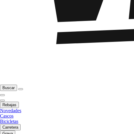
Buscar
Rebajas
Novedades
Cascos
Bicicletas
Carretera
Grava