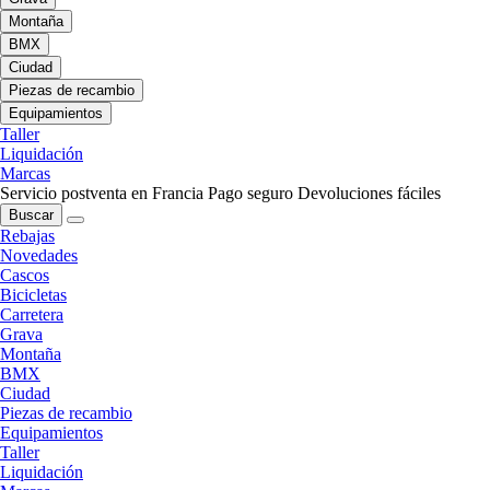
Montaña
BMX
Ciudad
Piezas de recambio
Equipamientos
Taller
Liquidación
Marcas
Servicio postventa en Francia
Pago seguro
Devoluciones fáciles
Buscar
Rebajas
Novedades
Cascos
Bicicletas
Carretera
Grava
Montaña
BMX
Ciudad
Piezas de recambio
Equipamientos
Taller
Liquidación