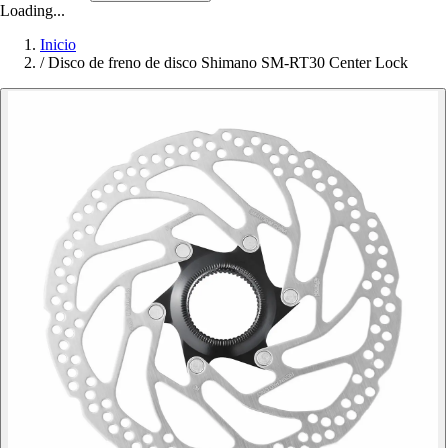
Loading...
Inicio
/
Disco de freno de disco Shimano SM-RT30 Center Lock