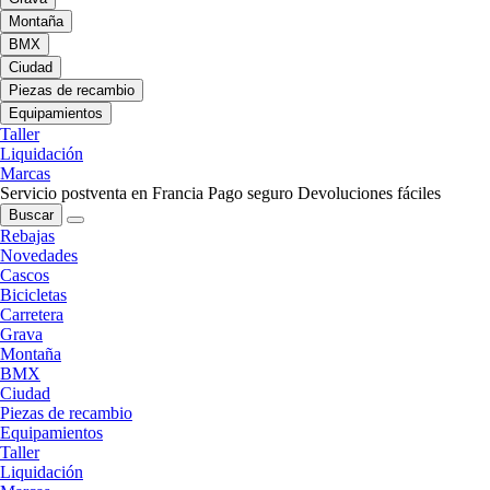
Montaña
BMX
Ciudad
Piezas de recambio
Equipamientos
Taller
Liquidación
Marcas
Servicio postventa en Francia
Pago seguro
Devoluciones fáciles
Buscar
Rebajas
Novedades
Cascos
Bicicletas
Carretera
Grava
Montaña
BMX
Ciudad
Piezas de recambio
Equipamientos
Taller
Liquidación