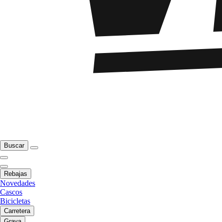
Buscar
Rebajas
Novedades
Cascos
Bicicletas
Carretera
Grava