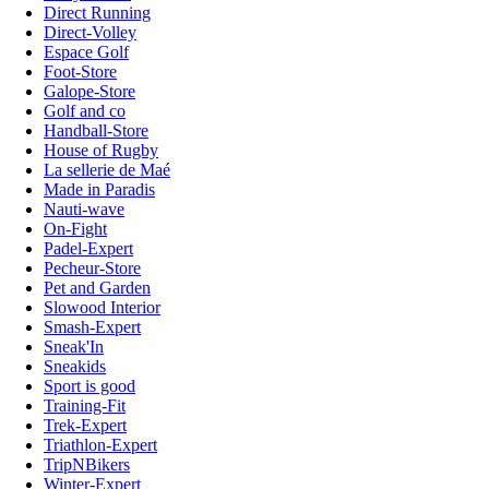
Direct Running
Direct-Volley
Espace Golf
Foot-Store
Galope-Store
Golf and co
Handball-Store
House of Rugby
La sellerie de Maé
Made in Paradis
Nauti-wave
On-Fight
Padel-Expert
Pecheur-Store
Pet and Garden
Slowood Interior
Smash-Expert
Sneak'In
Sneakids
Sport is good
Training-Fit
Trek-Expert
Triathlon-Expert
TripNBikers
Winter-Expert