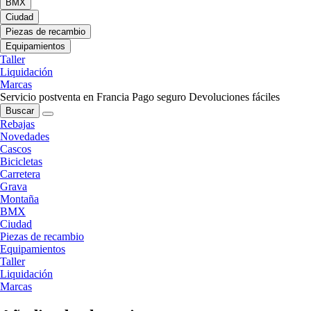
BMX
Ciudad
Piezas de recambio
Equipamientos
Taller
Liquidación
Marcas
Servicio postventa en Francia
Pago seguro
Devoluciones fáciles
Buscar
Rebajas
Novedades
Cascos
Bicicletas
Carretera
Grava
Montaña
BMX
Ciudad
Piezas de recambio
Equipamientos
Taller
Liquidación
Marcas