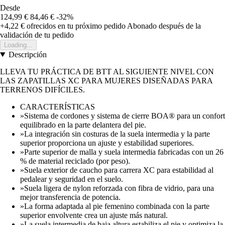
Desde
124,99 €
84,46 €
-32%
+4,22 €
ofrecidos en tu próximo pedido
Abonado después de la
validación de tu pedido
Loading...
Descripción
LLEVA TU PRÁCTICA DE BTT AL SIGUIENTE NIVEL CON
LAS ZAPATILLAS XC PARA MUJERES DISEÑADAS PARA
TERRENOS DIFÍCILES.
CARACTERÍSTICAS
»Sistema de cordones y sistema de cierre BOA® para un confort
equilibrado en la parte delantera del pie.
»La integración sin costuras de la suela intermedia y la parte
superior proporciona un ajuste y estabilidad superiores.
»Parte superior de malla y suela intermedia fabricadas con un 26
% de material reciclado (por peso).
»Suela exterior de caucho para carrera XC para estabilidad al
pedalear y seguridad en el suelo.
»Suela ligera de nylon reforzada con fibra de vidrio, para una
mejor transferencia de potencia.
»La forma adaptada al pie femenino combinada con la parte
superior envolvente crea un ajuste más natural.
»La suela intermedia de baja altura estabiliza el pie y optimiza la