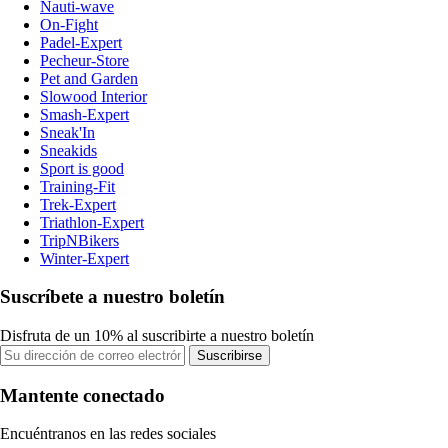
Nauti-wave
On-Fight
Padel-Expert
Pecheur-Store
Pet and Garden
Slowood Interior
Smash-Expert
Sneak'In
Sneakids
Sport is good
Training-Fit
Trek-Expert
Triathlon-Expert
TripNBikers
Winter-Expert
Suscríbete a nuestro boletín
Disfruta de un 10% al suscribirte a nuestro boletín
Suscribirse
Mantente conectado
Encuéntranos en las redes sociales