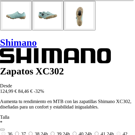
Shimano
Zapatos XC302
Desde
124,99 €
84,46 €
-32%
Aumenta tu rendimiento en MTB con las zapatillas Shimano XC302,
diseñadas para un confort y estabilidad inigualables.
Talla
*
36
37
38
24h
39
24h
40
24h
41
24h
42