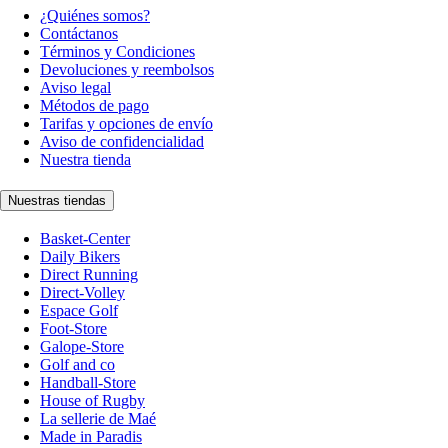
¿Quiénes somos?
Contáctanos
Términos y Condiciones
Devoluciones y reembolsos
Aviso legal
Métodos de pago
Tarifas y opciones de envío
Aviso de confidencialidad
Nuestra tienda
Nuestras tiendas
Basket-Center
Daily Bikers
Direct Running
Direct-Volley
Espace Golf
Foot-Store
Galope-Store
Golf and co
Handball-Store
House of Rugby
La sellerie de Maé
Made in Paradis