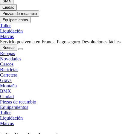
BMX
Ciudad
Piezas de recambio
Equipamientos
Taller
Liquidación
Marcas
Servicio postventa en Francia
Pago seguro
Devoluciones fáciles
Buscar
Rebajas
Novedades
Cascos
Bicicletas
Carretera
Grava
Montaña
BMX
Ciudad
Piezas de recambio
Equipamientos
Taller
Liquidación
Marcas