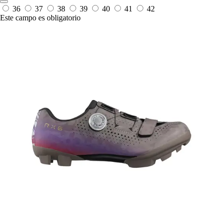
36
37
38
39
40
41
42
Este campo es obligatorio