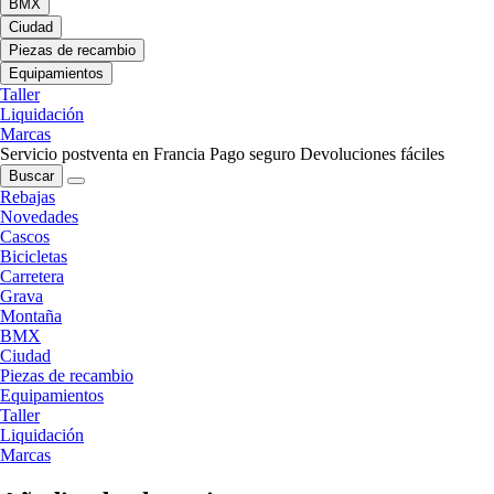
BMX
Ciudad
Piezas de recambio
Equipamientos
Taller
Liquidación
Marcas
Servicio postventa en Francia
Pago seguro
Devoluciones fáciles
Buscar
Rebajas
Novedades
Cascos
Bicicletas
Carretera
Grava
Montaña
BMX
Ciudad
Piezas de recambio
Equipamientos
Taller
Liquidación
Marcas