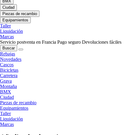
BMX
Ciudad
Piezas de recambio
Equipamientos
Taller
Liquidación
Marcas
Servicio postventa en Francia
Pago seguro
Devoluciones fáciles
Buscar
Rebajas
Novedades
Cascos
Bicicletas
Carretera
Grava
Montaña
BMX
Ciudad
Piezas de recambio
Equipamientos
Taller
Liquidación
Marcas