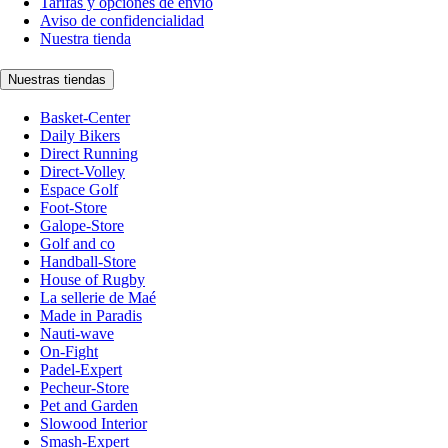
Tarifas y opciones de envío
Aviso de confidencialidad
Nuestra tienda
Nuestras tiendas
Basket-Center
Daily Bikers
Direct Running
Direct-Volley
Espace Golf
Foot-Store
Galope-Store
Golf and co
Handball-Store
House of Rugby
La sellerie de Maé
Made in Paradis
Nauti-wave
On-Fight
Padel-Expert
Pecheur-Store
Pet and Garden
Slowood Interior
Smash-Expert