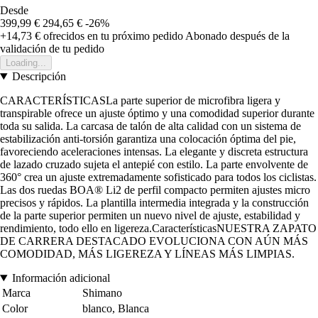
Desde
399,99 €
294,65 €
-26%
+14,73 €
ofrecidos en tu próximo pedido
Abonado después de la
validación de tu pedido
Loading...
Descripción
CARACTERÍSTICASLa parte superior de microfibra ligera y
transpirable ofrece un ajuste óptimo y una comodidad superior durante
toda su salida. La carcasa de talón de alta calidad con un sistema de
estabilización anti-torsión garantiza una colocación óptima del pie,
favoreciendo aceleraciones intensas. La elegante y discreta estructura
de lazado cruzado sujeta el antepié con estilo. La parte envolvente de
360° crea un ajuste extremadamente sofisticado para todos los ciclistas.
Las dos ruedas BOA® Li2 de perfil compacto permiten ajustes micro
precisos y rápidos. La plantilla intermedia integrada y la construcción
de la parte superior permiten un nuevo nivel de ajuste, estabilidad y
rendimiento, todo ello en ligereza.CaracterísticasNUESTRA ZAPATO
DE CARRERA DESTACADO EVOLUCIONA CON AÚN MÁS
COMODIDAD, MÁS LIGEREZA Y LÍNEAS MÁS LIMPIAS.
Información adicional
Marca
Shimano
Color
blanco, Blanca