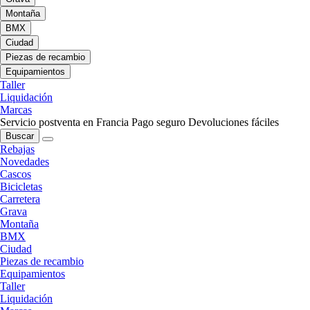
Montaña
BMX
Ciudad
Piezas de recambio
Equipamientos
Taller
Liquidación
Marcas
Servicio postventa en Francia
Pago seguro
Devoluciones fáciles
Buscar
Rebajas
Novedades
Cascos
Bicicletas
Carretera
Grava
Montaña
BMX
Ciudad
Piezas de recambio
Equipamientos
Taller
Liquidación