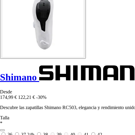
Shimano
Desde
174,99 €
122,21 €
-30%
Descubre las zapatillas Shimano RC503, elegancia y rendimiento unidos
Talla
*
36
37
24h
38
39
40
41
42