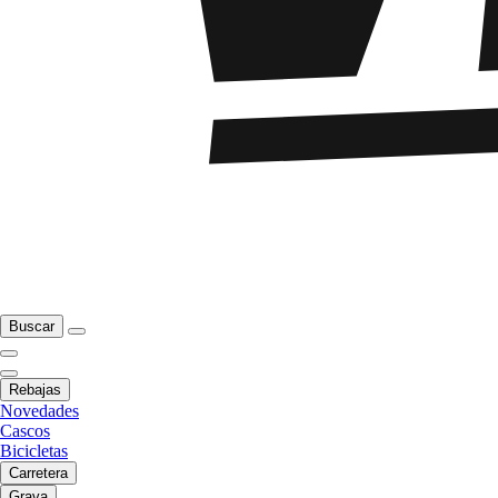
Buscar
Rebajas
Novedades
Cascos
Bicicletas
Carretera
Grava