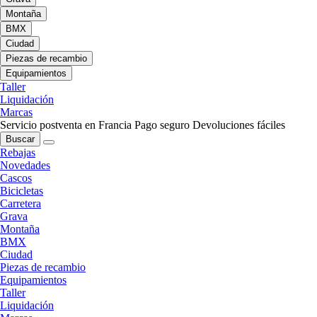
Montaña
BMX
Ciudad
Piezas de recambio
Equipamientos
Taller
Liquidación
Marcas
Servicio postventa en Francia
Pago seguro
Devoluciones fáciles
Buscar
Rebajas
Novedades
Cascos
Bicicletas
Carretera
Grava
Montaña
BMX
Ciudad
Piezas de recambio
Equipamientos
Taller
Liquidación