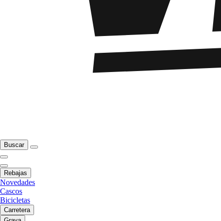
Buscar
Rebajas
Novedades
Cascos
Bicicletas
Carretera
Grava