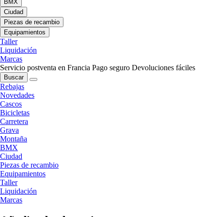
BMX
Ciudad
Piezas de recambio
Equipamientos
Taller
Liquidación
Marcas
Servicio postventa en Francia
Pago seguro
Devoluciones fáciles
Buscar
Rebajas
Novedades
Cascos
Bicicletas
Carretera
Grava
Montaña
BMX
Ciudad
Piezas de recambio
Equipamientos
Taller
Liquidación
Marcas