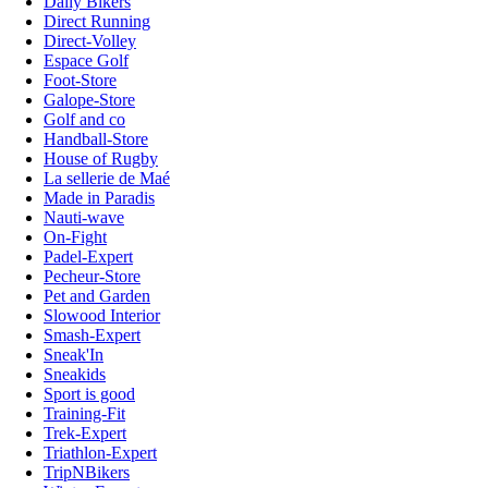
Daily Bikers
Direct Running
Direct-Volley
Espace Golf
Foot-Store
Galope-Store
Golf and co
Handball-Store
House of Rugby
La sellerie de Maé
Made in Paradis
Nauti-wave
On-Fight
Padel-Expert
Pecheur-Store
Pet and Garden
Slowood Interior
Smash-Expert
Sneak'In
Sneakids
Sport is good
Training-Fit
Trek-Expert
Triathlon-Expert
TripNBikers