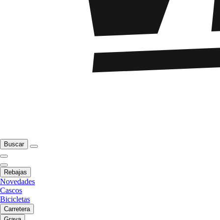
Buscar
Rebajas
Novedades
Cascos
Bicicletas
Carretera
Grava