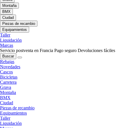
Montaña
BMX
Ciudad
Piezas de recambio
Equipamientos
Taller
Liquidación
Marcas
Servicio postventa en Francia
Pago seguro
Devoluciones fáciles
Buscar
Rebajas
Novedades
Cascos
Bicicletas
Carretera
Grava
Montaña
BMX
Ciudad
Piezas de recambio
Equipamientos
Taller
Liquidación