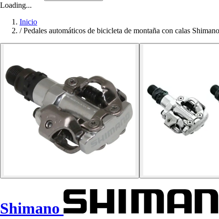
Loading...
Inicio
/
Pedales automáticos de bicicleta de montaña con calas Shim
Shimano