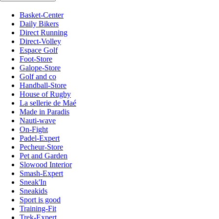
Basket-Center
Daily Bikers
Direct Running
Direct-Volley
Espace Golf
Foot-Store
Galope-Store
Golf and co
Handball-Store
House of Rugby
La sellerie de Maé
Made in Paradis
Nauti-wave
On-Fight
Padel-Expert
Pecheur-Store
Pet and Garden
Slowood Interior
Smash-Expert
Sneak'In
Sneakids
Sport is good
Training-Fit
Trek-Expert