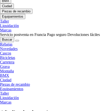
BMX
Ciudad
Piezas de recambio
Equipamientos
Taller
Liquidación
Marcas
Servicio postventa en Francia
Pago seguro
Devoluciones fáciles
Buscar
Rebajas
Novedades
Cascos
Bicicletas
Carretera
Grava
Montaña
BMX
Ciudad
Piezas de recambio
Equipamientos
Taller
Liquidación
Marcas