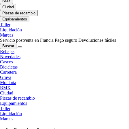
BMX
Ciudad
Piezas de recambio
Equipamientos
Taller
Liquidación
Marcas
Servicio postventa en Francia
Pago seguro
Devoluciones fáciles
Buscar
Rebajas
Novedades
Cascos
Bicicletas
Carretera
Grava
Montaña
BMX
Ciudad
Piezas de recambio
Equipamientos
Taller
Liquidación
Marcas