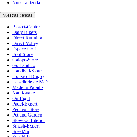
Nuestra tienda
Nuestras tiendas
Basket-Center
Daily Bikers
Direct Running
Direct-Volley
Espace Golf
Foot-Store
Galope-Store
Golf and co
Handball-Store
House of Rugby
La sellerie de Maé
Made in Paradis
Nauti-wave
On-Fight
Padel-Expert
Pecheur-Store
Pet and Garden
Slowood Interior
Smash-Expert
Sneak'In
Sneakids