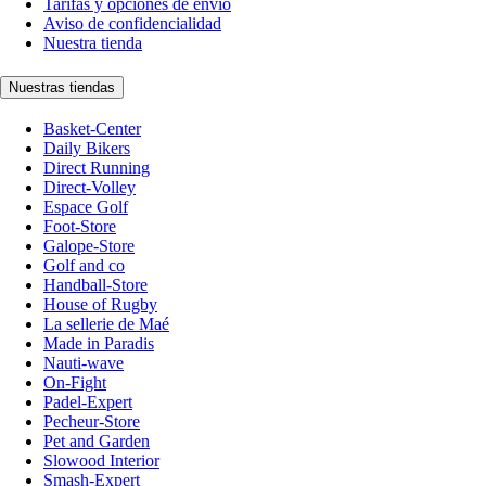
Tarifas y opciones de envío
Aviso de confidencialidad
Nuestra tienda
Nuestras tiendas
Basket-Center
Daily Bikers
Direct Running
Direct-Volley
Espace Golf
Foot-Store
Galope-Store
Golf and co
Handball-Store
House of Rugby
La sellerie de Maé
Made in Paradis
Nauti-wave
On-Fight
Padel-Expert
Pecheur-Store
Pet and Garden
Slowood Interior
Smash-Expert