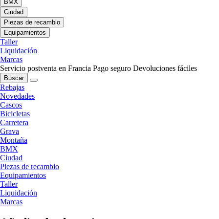
BMX
Ciudad
Piezas de recambio
Equipamientos
Taller
Liquidación
Marcas
Servicio postventa en Francia
Pago seguro
Devoluciones fáciles
Buscar
Rebajas
Novedades
Cascos
Bicicletas
Carretera
Grava
Montaña
BMX
Ciudad
Piezas de recambio
Equipamientos
Taller
Liquidación
Marcas