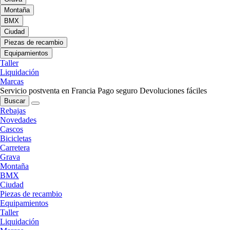
Montaña
BMX
Ciudad
Piezas de recambio
Equipamientos
Taller
Liquidación
Marcas
Servicio postventa en Francia
Pago seguro
Devoluciones fáciles
Buscar
Rebajas
Novedades
Cascos
Bicicletas
Carretera
Grava
Montaña
BMX
Ciudad
Piezas de recambio
Equipamientos
Taller
Liquidación