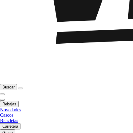
Buscar
Rebajas
Novedades
Cascos
Bicicletas
Carretera
Grava