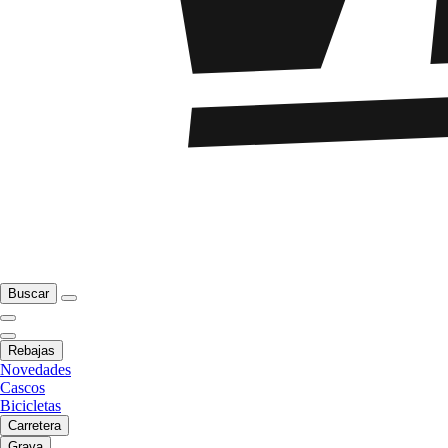
Buscar
Rebajas
Novedades
Cascos
Bicicletas
Carretera
Grava