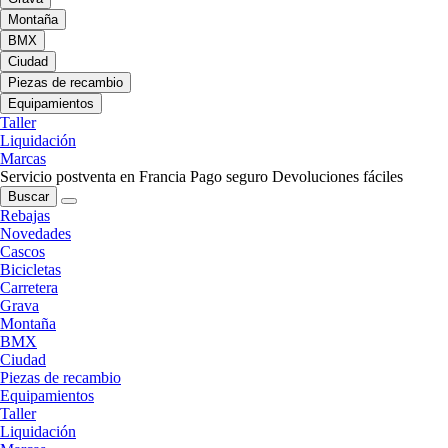
Montaña
BMX
Ciudad
Piezas de recambio
Equipamientos
Taller
Liquidación
Marcas
Servicio postventa en Francia
Pago seguro
Devoluciones fáciles
Buscar
Rebajas
Novedades
Cascos
Bicicletas
Carretera
Grava
Montaña
BMX
Ciudad
Piezas de recambio
Equipamientos
Taller
Liquidación