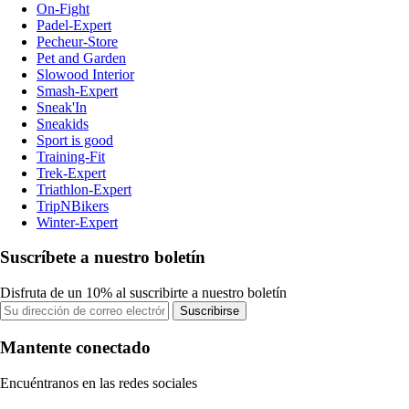
On-Fight
Padel-Expert
Pecheur-Store
Pet and Garden
Slowood Interior
Smash-Expert
Sneak'In
Sneakids
Sport is good
Training-Fit
Trek-Expert
Triathlon-Expert
TripNBikers
Winter-Expert
Suscríbete a nuestro boletín
Disfruta de un 10% al suscribirte a nuestro boletín
Suscribirse
Mantente conectado
Encuéntranos en las redes sociales