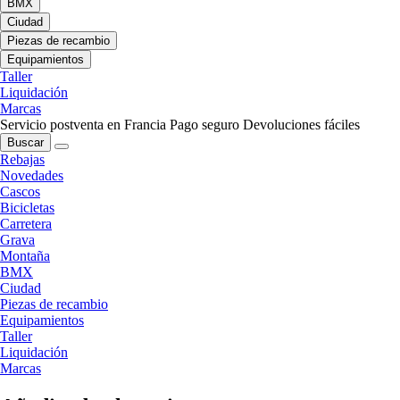
BMX
Ciudad
Piezas de recambio
Equipamientos
Taller
Liquidación
Marcas
Servicio postventa en Francia
Pago seguro
Devoluciones fáciles
Buscar
Rebajas
Novedades
Cascos
Bicicletas
Carretera
Grava
Montaña
BMX
Ciudad
Piezas de recambio
Equipamientos
Taller
Liquidación
Marcas