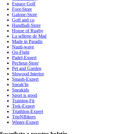
Espace Golf
Foot-Store
Galope-Store
Golf and co
Handball-Store
House of Rugby
La sellerie de Maé
Made in Paradis
Nauti-wave
On-Fight
Padel-Expert
Pecheur-Store
Pet and Garden
Slowood Interior
Smash-Expert
Sneak'In
Sneakids
Sport is good
Training-Fit
Trek-Expert
Triathlon-Expert
TripNBikers
Winter-Expert
Suscríbete a nuestro boletín