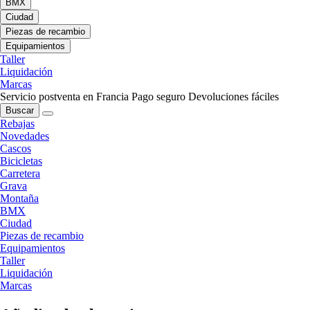
BMX
Ciudad
Piezas de recambio
Equipamientos
Taller
Liquidación
Marcas
Servicio postventa en Francia
Pago seguro
Devoluciones fáciles
Buscar
Rebajas
Novedades
Cascos
Bicicletas
Carretera
Grava
Montaña
BMX
Ciudad
Piezas de recambio
Equipamientos
Taller
Liquidación
Marcas