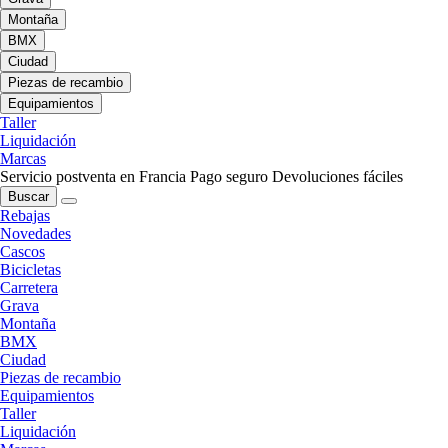
Montaña
BMX
Ciudad
Piezas de recambio
Equipamientos
Taller
Liquidación
Marcas
Servicio postventa en Francia
Pago seguro
Devoluciones fáciles
Buscar
Rebajas
Novedades
Cascos
Bicicletas
Carretera
Grava
Montaña
BMX
Ciudad
Piezas de recambio
Equipamientos
Taller
Liquidación