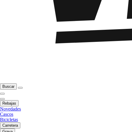
Buscar
Rebajas
Novedades
Cascos
Bicicletas
Carretera
Grava