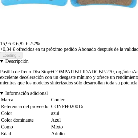
15,95 €
6,82 €
-57%
+0,34 €
ofrecidos en tu próximo pedido
Abonado después de la validac
Loading...
Descripción
Pastilla de freno DiscStop+COMPATIBILIDADCBP-270, orgánicaAdecua
excelente deceleración con un desgaste mínimo y ofrece un rendimiento ó
mientras que los modelos sinterizados sólo desarrollan toda su potenc
Información adicional
Marca
Contec
Referencia del proveedor
CONFH020016
Color
azul
Color dominante
Azul
Como
Mixto
Edad
Adulto