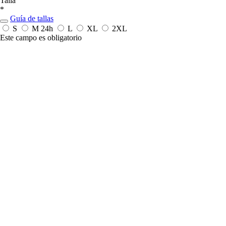
Talla
*
Guía de tallas
S
M
24h
L
XL
2XL
Este campo es obligatorio