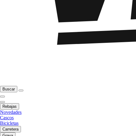
Buscar
Rebajas
Novedades
Cascos
Bicicletas
Carretera
Grava