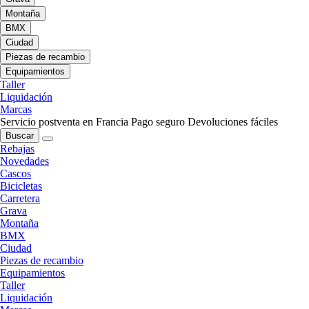
Montaña
BMX
Ciudad
Piezas de recambio
Equipamientos
Taller
Liquidación
Marcas
Servicio postventa en Francia
Pago seguro
Devoluciones fáciles
Buscar
Rebajas
Novedades
Cascos
Bicicletas
Carretera
Grava
Montaña
BMX
Ciudad
Piezas de recambio
Equipamientos
Taller
Liquidación