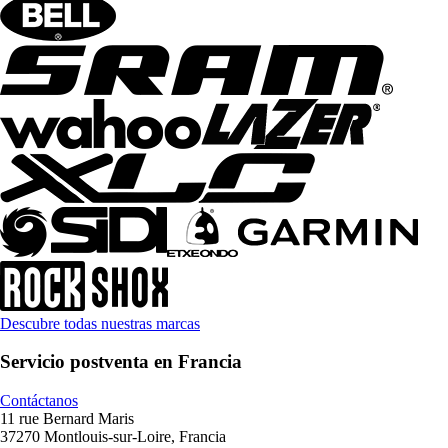
Descubre todas nuestras marcas
Servicio postventa en Francia
Contáctanos
11 rue Bernard Maris
37270 Montlouis-sur-Loire, Francia