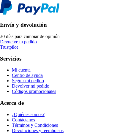
Envío y devolución
30 días para cambiar de opinión
Devuelve tu pedido
Trustpilot
Servicios
Mi cuenta
Centro de ayuda
Seguir mi pedido
Devolver mi pedido
Códigos promocionales
Acerca de
¿Quiénes somos?
Contáctanos
Términos y Condiciones
Devoluciones y reembolsos