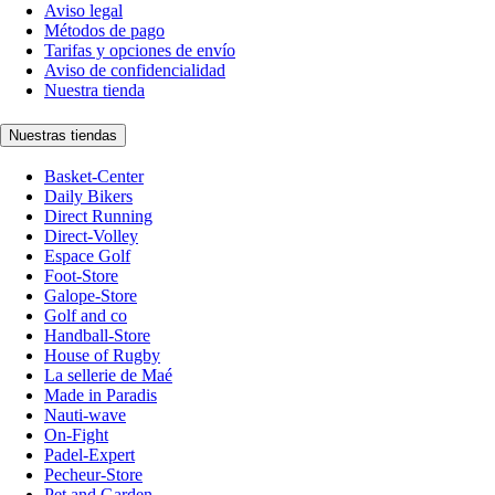
Aviso legal
Métodos de pago
Tarifas y opciones de envío
Aviso de confidencialidad
Nuestra tienda
Nuestras tiendas
Basket-Center
Daily Bikers
Direct Running
Direct-Volley
Espace Golf
Foot-Store
Galope-Store
Golf and co
Handball-Store
House of Rugby
La sellerie de Maé
Made in Paradis
Nauti-wave
On-Fight
Padel-Expert
Pecheur-Store
Pet and Garden