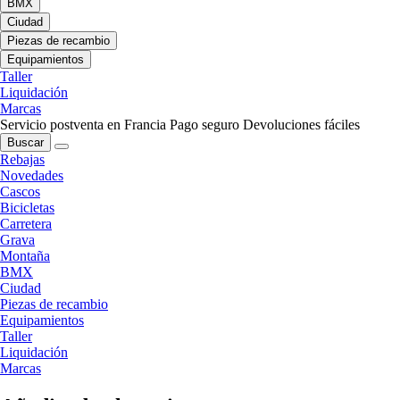
BMX
Ciudad
Piezas de recambio
Equipamientos
Taller
Liquidación
Marcas
Servicio postventa en Francia
Pago seguro
Devoluciones fáciles
Buscar
Rebajas
Novedades
Cascos
Bicicletas
Carretera
Grava
Montaña
BMX
Ciudad
Piezas de recambio
Equipamientos
Taller
Liquidación
Marcas