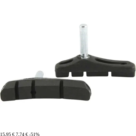
15,95 €
7,74 €
-51%