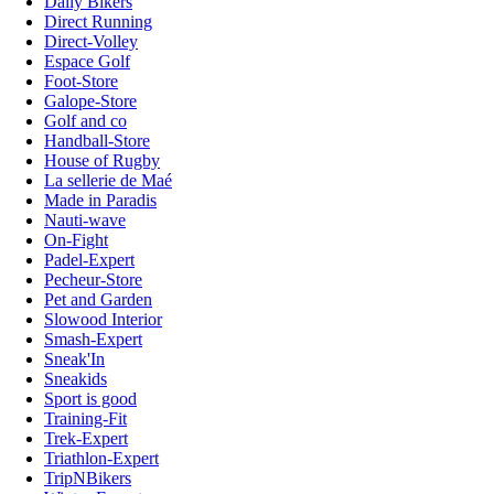
Daily Bikers
Direct Running
Direct-Volley
Espace Golf
Foot-Store
Galope-Store
Golf and co
Handball-Store
House of Rugby
La sellerie de Maé
Made in Paradis
Nauti-wave
On-Fight
Padel-Expert
Pecheur-Store
Pet and Garden
Slowood Interior
Smash-Expert
Sneak'In
Sneakids
Sport is good
Training-Fit
Trek-Expert
Triathlon-Expert
TripNBikers