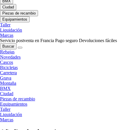
BMX
Ciudad
Piezas de recambio
Equipamientos
Taller
Liquidación
Marcas
Servicio postventa en Francia
Pago seguro
Devoluciones fáciles
Buscar
Rebajas
Novedades
Cascos
Bicicletas
Carretera
Grava
Montaña
BMX
Ciudad
Piezas de recambio
Equipamientos
Taller
Liquidación
Marcas