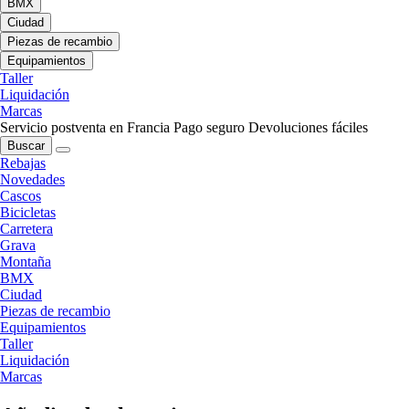
BMX
Ciudad
Piezas de recambio
Equipamientos
Taller
Liquidación
Marcas
Servicio postventa en Francia
Pago seguro
Devoluciones fáciles
Buscar
Rebajas
Novedades
Cascos
Bicicletas
Carretera
Grava
Montaña
BMX
Ciudad
Piezas de recambio
Equipamientos
Taller
Liquidación
Marcas