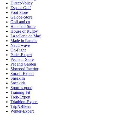
Direct-Volley
Espace Golf
Foot-Store
Galope-Store
Golf and co
Handball-Store
House of Rugby
La sellerie de Maé
Made in Paradis
Nauti-wave
On-Fight
Padel-Expert
Pecheur-Store
Pet and Garden
Slowood Interior
Smash-Expert
Sneak'In
Sneakids
Sport is good
Training-Fit
Trek-Expert
Triathlon-Expert
TripNBikers
Winter-Expert