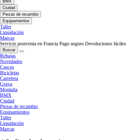
BMX
Ciudad
Piezas de recambio
Equipamientos
Taller
Liquidación
Marcas
Servicio postventa en Francia
Pago seguro
Devoluciones fáciles
Buscar
Rebajas
Novedades
Cascos
Bicicletas
Carretera
Grava
Montaña
BMX
Ciudad
Piezas de recambio
Equipamientos
Taller
Liquidación
Marcas