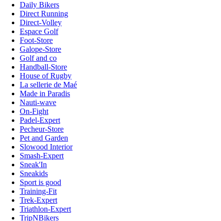
Daily Bikers
Direct Running
Direct-Volley
Espace Golf
Foot-Store
Galope-Store
Golf and co
Handball-Store
House of Rugby
La sellerie de Maé
Made in Paradis
Nauti-wave
On-Fight
Padel-Expert
Pecheur-Store
Pet and Garden
Slowood Interior
Smash-Expert
Sneak'In
Sneakids
Sport is good
Training-Fit
Trek-Expert
Triathlon-Expert
TripNBikers