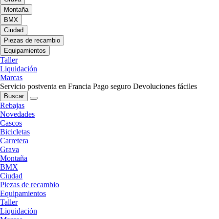
Montaña
BMX
Ciudad
Piezas de recambio
Equipamientos
Taller
Liquidación
Marcas
Servicio postventa en Francia
Pago seguro
Devoluciones fáciles
Buscar
Rebajas
Novedades
Cascos
Bicicletas
Carretera
Grava
Montaña
BMX
Ciudad
Piezas de recambio
Equipamientos
Taller
Liquidación