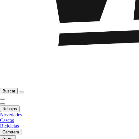
Buscar
Rebajas
Novedades
Cascos
Bicicletas
Carretera
Grava