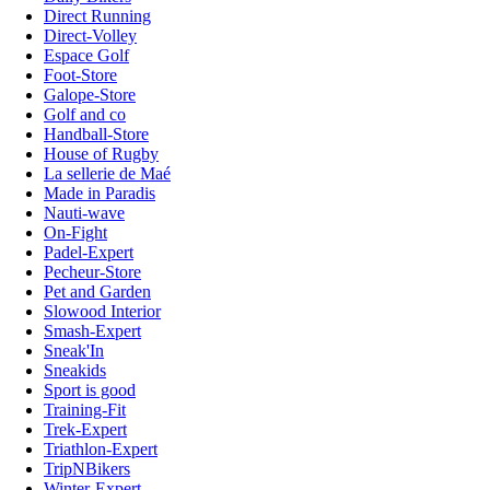
Direct Running
Direct-Volley
Espace Golf
Foot-Store
Galope-Store
Golf and co
Handball-Store
House of Rugby
La sellerie de Maé
Made in Paradis
Nauti-wave
On-Fight
Padel-Expert
Pecheur-Store
Pet and Garden
Slowood Interior
Smash-Expert
Sneak'In
Sneakids
Sport is good
Training-Fit
Trek-Expert
Triathlon-Expert
TripNBikers
Winter-Expert