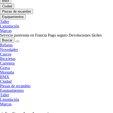
BMX
Ciudad
Piezas de recambio
Equipamientos
Taller
Liquidación
Marcas
Servicio postventa en Francia
Pago seguro
Devoluciones fáciles
Buscar
Rebajas
Novedades
Cascos
Bicicletas
Carretera
Grava
Montaña
BMX
Ciudad
Piezas de recambio
Equipamientos
Taller
Liquidación
Marcas