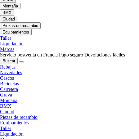
Montaña
BMX
Ciudad
Piezas de recambio
Equipamientos
Taller
Liquidación
Marcas
Servicio postventa en Francia
Pago seguro
Devoluciones fáciles
Buscar
Rebajas
Novedades
Cascos
Bicicletas
Carretera
Grava
Montaña
BMX
Ciudad
Piezas de recambio
Equipamientos
Taller
Liquidación