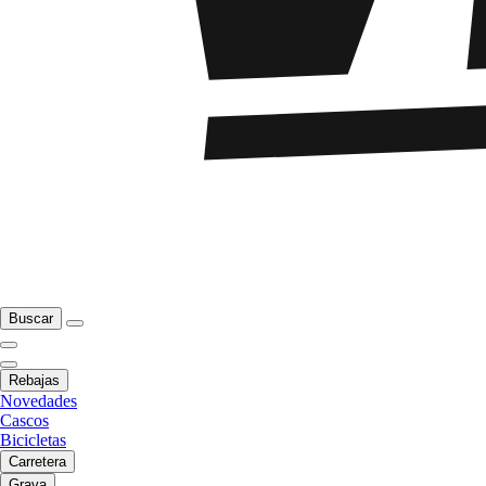
Buscar
Rebajas
Novedades
Cascos
Bicicletas
Carretera
Grava