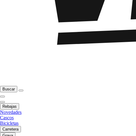
Buscar
Rebajas
Novedades
Cascos
Bicicletas
Carretera
Grava