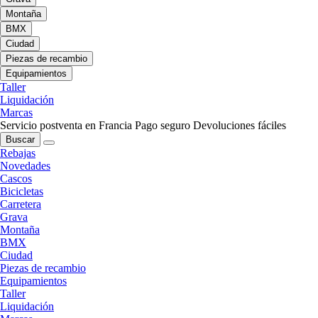
Montaña
BMX
Ciudad
Piezas de recambio
Equipamientos
Taller
Liquidación
Marcas
Servicio postventa en Francia
Pago seguro
Devoluciones fáciles
Buscar
Rebajas
Novedades
Cascos
Bicicletas
Carretera
Grava
Montaña
BMX
Ciudad
Piezas de recambio
Equipamientos
Taller
Liquidación