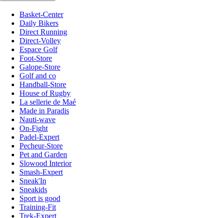
Basket-Center
Daily Bikers
Direct Running
Direct-Volley
Espace Golf
Foot-Store
Galope-Store
Golf and co
Handball-Store
House of Rugby
La sellerie de Maé
Made in Paradis
Nauti-wave
On-Fight
Padel-Expert
Pecheur-Store
Pet and Garden
Slowood Interior
Smash-Expert
Sneak'In
Sneakids
Sport is good
Training-Fit
Trek-Expert