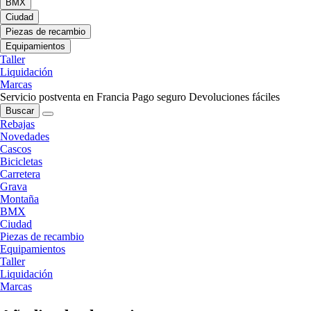
BMX
Ciudad
Piezas de recambio
Equipamientos
Taller
Liquidación
Marcas
Servicio postventa en Francia
Pago seguro
Devoluciones fáciles
Buscar
Rebajas
Novedades
Cascos
Bicicletas
Carretera
Grava
Montaña
BMX
Ciudad
Piezas de recambio
Equipamientos
Taller
Liquidación
Marcas