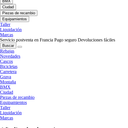
BMX
Ciudad
Piezas de recambio
Equipamientos
Taller
Liquidación
Marcas
Servicio postventa en Francia
Pago seguro
Devoluciones fáciles
Buscar
Rebajas
Novedades
Cascos
Bicicletas
Carretera
Grava
Montaña
BMX
Ciudad
Piezas de recambio
Equipamientos
Taller
Liquidación
Marcas