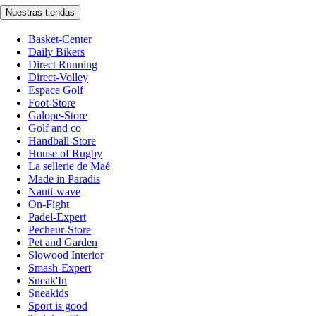
Nuestras tiendas
Basket-Center
Daily Bikers
Direct Running
Direct-Volley
Espace Golf
Foot-Store
Galope-Store
Golf and co
Handball-Store
House of Rugby
La sellerie de Maé
Made in Paradis
Nauti-wave
On-Fight
Padel-Expert
Pecheur-Store
Pet and Garden
Slowood Interior
Smash-Expert
Sneak'In
Sneakids
Sport is good