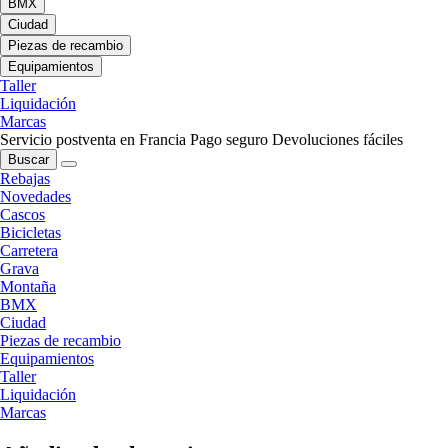
BMX
Ciudad
Piezas de recambio
Equipamientos
Taller
Liquidación
Marcas
Servicio postventa en Francia
Pago seguro
Devoluciones fáciles
Buscar
Rebajas
Novedades
Cascos
Bicicletas
Carretera
Grava
Montaña
BMX
Ciudad
Piezas de recambio
Equipamientos
Taller
Liquidación
Marcas