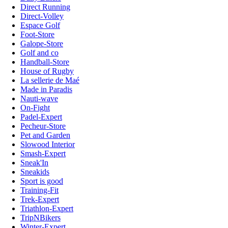
Direct Running
Direct-Volley
Espace Golf
Foot-Store
Galope-Store
Golf and co
Handball-Store
House of Rugby
La sellerie de Maé
Made in Paradis
Nauti-wave
On-Fight
Padel-Expert
Pecheur-Store
Pet and Garden
Slowood Interior
Smash-Expert
Sneak'In
Sneakids
Sport is good
Training-Fit
Trek-Expert
Triathlon-Expert
TripNBikers
Winter-Expert