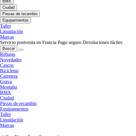
BMX
Ciudad
Piezas de recambio
Equipamientos
Taller
Liquidación
Marcas
Servicio postventa en Francia
Pago seguro
Devoluciones fáciles
Buscar
Rebajas
Novedades
Cascos
Bicicletas
Carretera
Grava
Montaña
BMX
Ciudad
Piezas de recambio
Equipamientos
Taller
Liquidación
Marcas