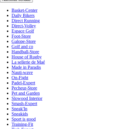
Basket-Center
Daily Bikers
Direct Running
Direct-Volley
Espace Golf
Foot-Store
Galope-Store
Golf and co
Handball-Store
House of Rugby
La sellerie de Maé
Made in Paradis
Nauti-wave
On-Fight
Padel-Expert
Pecheur-Store
Pet and Garden
Slowood Interior
Smash-Expert
Sneak'In
Sneakids
Sport is good
Training-Fit