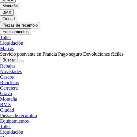
Montaña
BMX
Ciudad
Piezas de recambio
Equipamientos
Taller
Liquidación
Marcas
Servicio postventa en Francia
Pago seguro
Devoluciones fáciles
Buscar
Rebajas
Novedades
Cascos
Bicicletas
Carretera
Grava
Montaña
BMX
Ciudad
Piezas de recambio
Equipamientos
Taller
Liquidación