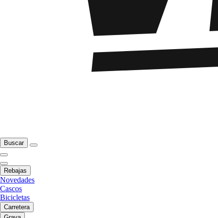
Buscar
Rebajas
Novedades
Cascos
Bicicletas
Carretera
Grava