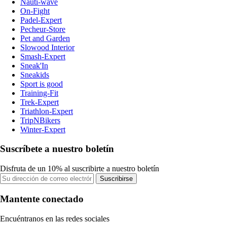
Nauti-wave
On-Fight
Padel-Expert
Pecheur-Store
Pet and Garden
Slowood Interior
Smash-Expert
Sneak'In
Sneakids
Sport is good
Training-Fit
Trek-Expert
Triathlon-Expert
TripNBikers
Winter-Expert
Suscríbete a nuestro boletín
Disfruta de un 10% al suscribirte a nuestro boletín
Suscribirse
Mantente conectado
Encuéntranos en las redes sociales