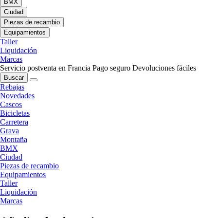
BMX
Ciudad
Piezas de recambio
Equipamientos
Taller
Liquidación
Marcas
Servicio postventa en Francia
Pago seguro
Devoluciones fáciles
Buscar
Rebajas
Novedades
Cascos
Bicicletas
Carretera
Grava
Montaña
BMX
Ciudad
Piezas de recambio
Equipamientos
Taller
Liquidación
Marcas