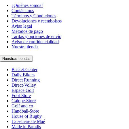
¿Quiénes somos?
Contáctanos
Términos y Condiciones
Devoluciones y reembolsos
Aviso legal
Métodos de pago
Tarifas y opciones de envío
Aviso de confidencialidad
Nuestra tienda
Nuestras tiendas
Basket-Center
Daily Bikers
Direct Running
Direct-Volley
Espace Golf
Foot-Store
Galope-Store
Golf and co
Handball-Store
House of Rugby
La sellerie de Maé
Made in Paradis