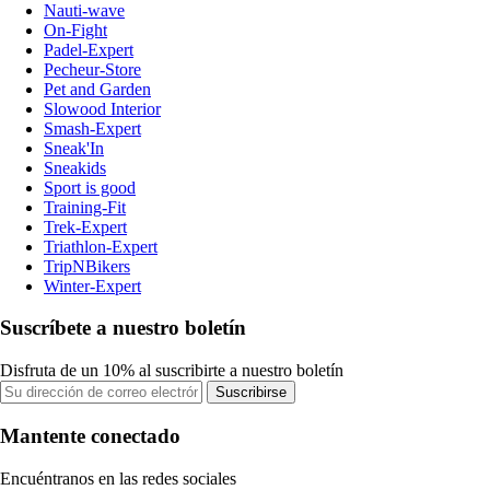
Nauti-wave
On-Fight
Padel-Expert
Pecheur-Store
Pet and Garden
Slowood Interior
Smash-Expert
Sneak'In
Sneakids
Sport is good
Training-Fit
Trek-Expert
Triathlon-Expert
TripNBikers
Winter-Expert
Suscríbete a nuestro boletín
Disfruta de un 10% al suscribirte a nuestro boletín
Suscribirse
Mantente conectado
Encuéntranos en las redes sociales