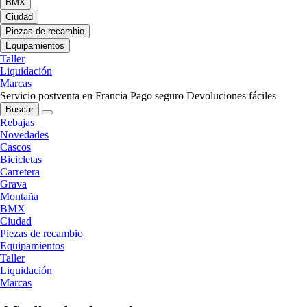
BMX
Ciudad
Piezas de recambio
Equipamientos
Taller
Liquidación
Marcas
Servicio postventa en Francia
Pago seguro
Devoluciones fáciles
Buscar
Rebajas
Novedades
Cascos
Bicicletas
Carretera
Grava
Montaña
BMX
Ciudad
Piezas de recambio
Equipamientos
Taller
Liquidación
Marcas