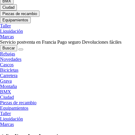
BMX
Ciudad
Piezas de recambio
Equipamientos
Taller
Liquidación
Marcas
Servicio postventa en Francia
Pago seguro
Devoluciones fáciles
Buscar
Rebajas
Novedades
Cascos
Bicicletas
Carretera
Grava
Montaña
BMX
Ciudad
Piezas de recambio
Equipamientos
Taller
Liquidación
Marcas