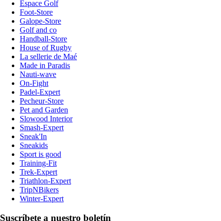
Espace Golf
Foot-Store
Galope-Store
Golf and co
Handball-Store
House of Rugby
La sellerie de Maé
Made in Paradis
Nauti-wave
On-Fight
Padel-Expert
Pecheur-Store
Pet and Garden
Slowood Interior
Smash-Expert
Sneak'In
Sneakids
Sport is good
Training-Fit
Trek-Expert
Triathlon-Expert
TripNBikers
Winter-Expert
Suscríbete a nuestro boletín