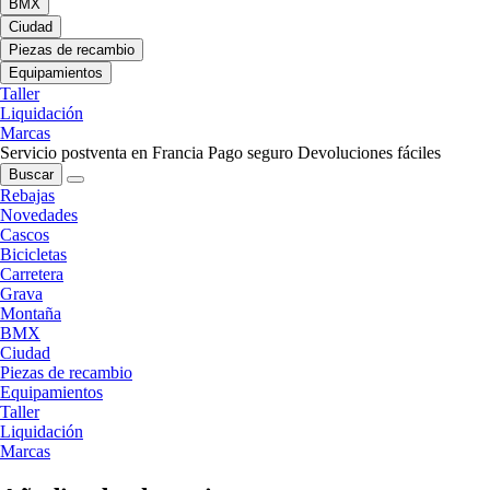
BMX
Ciudad
Piezas de recambio
Equipamientos
Taller
Liquidación
Marcas
Servicio postventa en Francia
Pago seguro
Devoluciones fáciles
Buscar
Rebajas
Novedades
Cascos
Bicicletas
Carretera
Grava
Montaña
BMX
Ciudad
Piezas de recambio
Equipamientos
Taller
Liquidación
Marcas