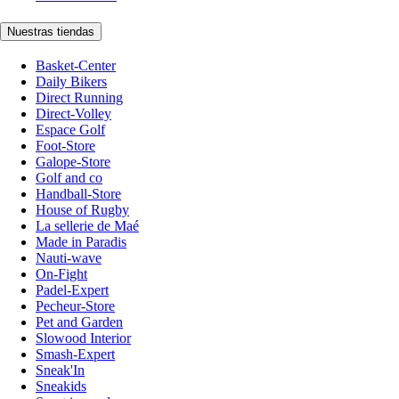
Nuestras tiendas
Basket-Center
Daily Bikers
Direct Running
Direct-Volley
Espace Golf
Foot-Store
Galope-Store
Golf and co
Handball-Store
House of Rugby
La sellerie de Maé
Made in Paradis
Nauti-wave
On-Fight
Padel-Expert
Pecheur-Store
Pet and Garden
Slowood Interior
Smash-Expert
Sneak'In
Sneakids