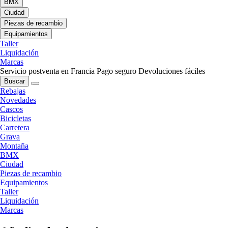
BMX
Ciudad
Piezas de recambio
Equipamientos
Taller
Liquidación
Marcas
Servicio postventa en Francia
Pago seguro
Devoluciones fáciles
Buscar
Rebajas
Novedades
Cascos
Bicicletas
Carretera
Grava
Montaña
BMX
Ciudad
Piezas de recambio
Equipamientos
Taller
Liquidación
Marcas