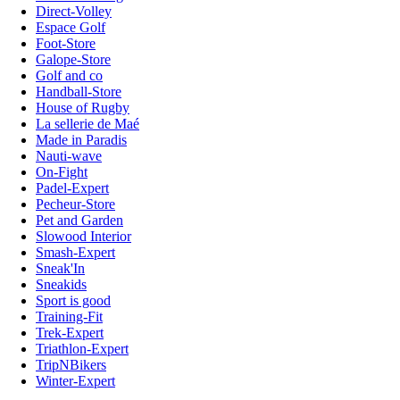
Direct-Volley
Espace Golf
Foot-Store
Galope-Store
Golf and co
Handball-Store
House of Rugby
La sellerie de Maé
Made in Paradis
Nauti-wave
On-Fight
Padel-Expert
Pecheur-Store
Pet and Garden
Slowood Interior
Smash-Expert
Sneak'In
Sneakids
Sport is good
Training-Fit
Trek-Expert
Triathlon-Expert
TripNBikers
Winter-Expert