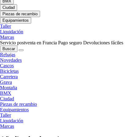
BMX
Ciudad
Piezas de recambio
Equipamientos
Taller
Liquidación
Marcas
Servicio postventa en Francia
Pago seguro
Devoluciones fáciles
Buscar
Rebajas
Novedades
Cascos
Bicicletas
Carretera
Grava
Montaña
BMX
Ciudad
Piezas de recambio
Equipamientos
Taller
Liquidación
Marcas