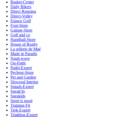
Basket-Center
Daily Bikers
Direct Running
Direct-Volley
Espace Golf
Foot-Store
Galope-Store
Golf and co
Handball-Store
House of Rugby
La sellerie de Maé
Made in Paradis
Nauti-wave
On-Fight
Padel-Expert
Pecheur-Store
Pet and Garden
Slowood Interior
Smash-Expert
Sneak'In
Sneakids
Sport is good
Training-Fit
Trek-Expert
Triathlon-Expert