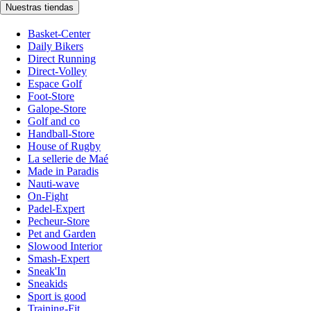
Nuestras tiendas
Basket-Center
Daily Bikers
Direct Running
Direct-Volley
Espace Golf
Foot-Store
Galope-Store
Golf and co
Handball-Store
House of Rugby
La sellerie de Maé
Made in Paradis
Nauti-wave
On-Fight
Padel-Expert
Pecheur-Store
Pet and Garden
Slowood Interior
Smash-Expert
Sneak'In
Sneakids
Sport is good
Training-Fit