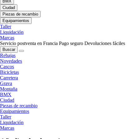
BMX
Ciudad
Piezas de recambio
Equipamientos
Taller
Liquidación
Marcas
Servicio postventa en Francia
Pago seguro
Devoluciones fáciles
Buscar
Rebajas
Novedades
Cascos
Bicicletas
Carretera
Grava
Montaña
BMX
Ciudad
Piezas de recambio
Equipamientos
Taller
Liquidación
Marcas